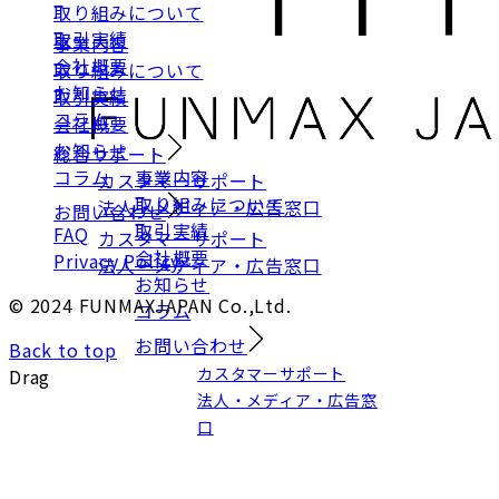
取り組みについて
取引実績
事業内容
会社概要
取り組みについて
お知らせ
取引実績
コラム
会社概要
お知らせ
総合サポート
コラム
事業内容
カスタマーサポート
取り組みについて
法人・メディア・広告窓口
お問い合わせ
取引実績
FAQ
カスタマーサポート
会社概要
Privacy Policy
法人・メディア・広告窓口
お知らせ
© 2024 FUNMAXJAPAN Co.,Ltd.
コラム
お問い合わせ
Back to top
カスタマーサポート
Drag
法人・メディア・広告窓
口