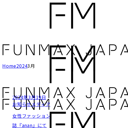
Skip
to
the
content
Home
2024
3月
2024年3月19日
お知らせ
メディア
女性ファッション
誌『anan』にて