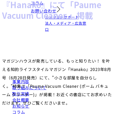
『Hanako』にて「Paume
コラム
お問い合わせ
Vacuum Cleaner 」掲載
カスタマーサポート
法人・メディア・広告窓
口
マガジンハウスが発売している、もっと知りたい！ を叶
える知的ライフスタイルマガジン『Hanako』2023年8月
号（6月28日発売）にて、”小さな部屋を自分らし
事業内容
く。”特集で「Paume Vacuum Cleaner (ポーム バキュ
取り組みについて
取引実績
ーム クリーナー)」が掲載！お近くの書店にてお求めいた
会社概要
だけます。ぜひご覧くださいませ。
お知らせ
コラム