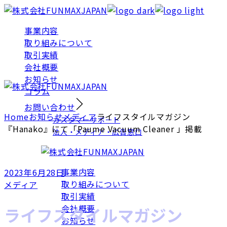
Skip
to
事業内容
the
取り組みについて
content
取引実績
会社概要
お知らせ
コラム
お問い合わせ
Home
お知らせ
メディア
ライフスタイルマガジン
カスタマーサポート
『Hanako』にて「Paume Vacuum Cleaner 」掲載
法人・メディア・広告窓口
事業内容
2023年6月28日
取り組みについて
メディア
取引実績
会社概要
ライフスタイルマガジン
お知らせ