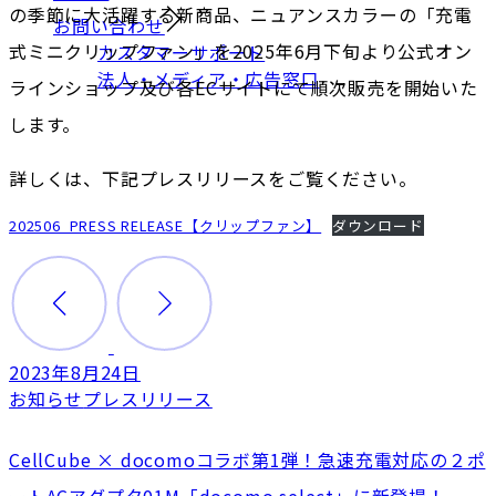
の季節に大活躍する新商品、ニュアンスカラーの「充電
お問い合わせ
式ミニクリップファン」を2025年6月下旬より公式オン
カスタマーサポート
法人・メディア・広告窓口
ラインショップ及び各ECサイトにて順次販売を開始いた
します。
詳しくは、下記プレスリリースをご覧ください。
202506_PRESS RELEASE【クリップファン】
ダウンロード
2023年8月24日
お知らせ
プレスリリース
CellCube × docomoコラボ第1弾！急速充電対応の２ポ
ートACアダプタ01M「docomo select」に新登場！