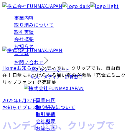
Skip
to
事業内容
the
取り組みについて
content
取引実績
会社概要
お知らせ
コラム
お問い合わせ
Home
お知らせ
ハンディでも、クリップでも、自由自
カスタマーサポート
在！日傘にもつけられる暑い夏の必需品「充電式ミニク
法人・メディア・広告窓口
リップファン」発売開始
事業内容
2025年6月27日
取り組みについて
お知らせ
プレスリリース
取引実績
会社概要
ハンディでも、クリップで
お知らせ