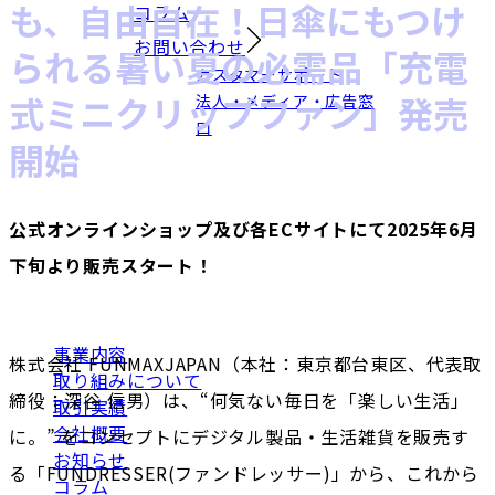
も、自由自在！日傘にもつけ
コラム
お問い合わせ
られる暑い夏の必需品「充電
カスタマーサポート
式ミニクリップファン」発売
法人・メディア・広告窓
口
開始
公式オンラインショップ及び各ECサイトにて2025年6月
下旬より販売スタート！
事業内容
株式会社 FUNMAXJAPAN（本社：東京都台東区、代表取
取り組みについて
締役：深谷 信男）は、“何気ない毎日を「楽しい生活」
取引実績
会社概要
に。” をコンセプトにデジタル製品・生活雑貨を販売す
お知らせ
る「FUNDRESSER(ファンドレッサー)」から、これから
コラム